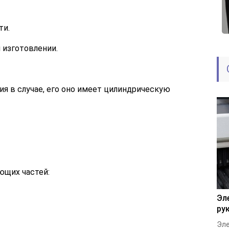
ти.
 изготовлении.
я в случае, его оно имеет цилиндрическую
ющих частей:
Эл
ру
Эле