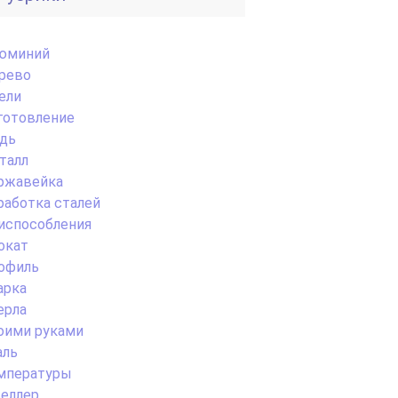
юминий
рево
ели
готовление
дь
талл
ржавейка
работка сталей
испособления
окат
офиль
арка
ерла
оими руками
аль
мпературы
еллер