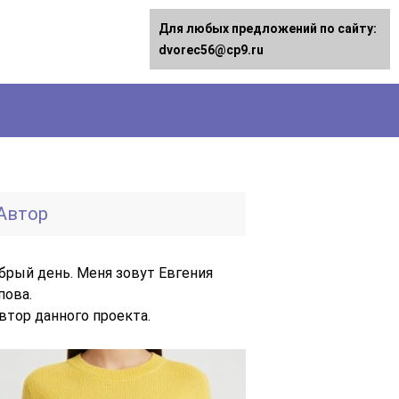
Для любых предложений по сайту:
dvorec56@cp9.ru
Автор
брый день. Меня зовут Евгения
пова.
автор данного проекта.