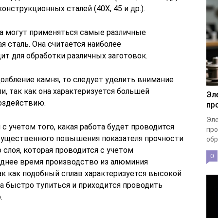
нструкционных сталей (40Х, 45 и др.).
ла могут применяться самые различные
я сталь. Она считается наиболее
ит для обработки различных заготовок.
олбление камня, то следует уделить внимание
и, так как она характеризуется большей
Эл
оздействию.
пр
Эле
с учетом того, какая работа будет проводится
про
существенного повышения показателя прочности
обр
 слоя, которая проводится с учетом
0
еднее время производство из алюминия
так как подобный сплав характеризуется высокой
а быстро тупиться и приходится проводить
.