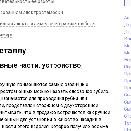
овательность её работы
ьзованием электростамески
Ал
вании электростамесок и правила выбора
Де
Др
димире
Из
Ме
еталлу
Ме
Не
вные части, устройство,
Об
Пр
Пр
в ручную применяются самые различные
Пр
ространенных можно назвать слесарное зубило.
Св
назначается для проведения рубки или
Св
ти, представлен стержнем с двухсторонней
Св
учитывать, что в продаже встречается как ручной
Ст
наченный для установки в качестве насадки в
Те
нности этого изделия, которое получило весьма
Шв