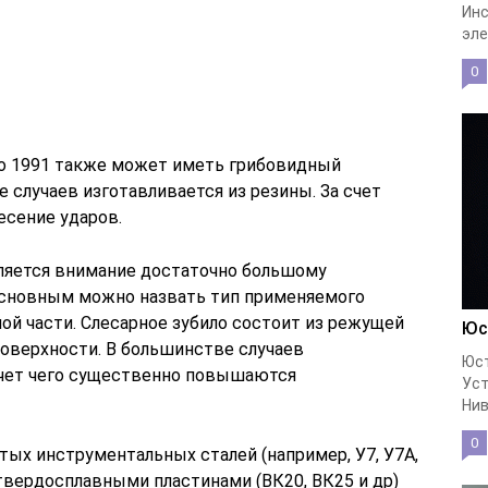
Инс
эле
0
ло 1991 также может иметь грибовидный
 случаев изготавливается из резины. За счет
есение ударов.
ляется внимание достаточно большому
основным можно назвать тип применяемого
ой части. Слесарное зубило состоит из режущей
Юс
поверхности. В большинстве случаев
Юст
 счет чего существенно повышаются
Уст
Нив
0
тых инструментальных сталей (например, У7, У7А,
и твердосплавными пластинами (ВК20, ВК25 и др)