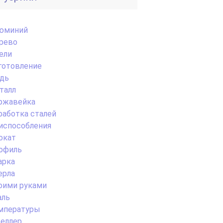
юминий
рево
ели
готовление
дь
талл
ржавейка
работка сталей
испособления
окат
офиль
арка
ерла
оими руками
аль
мпературы
еллер