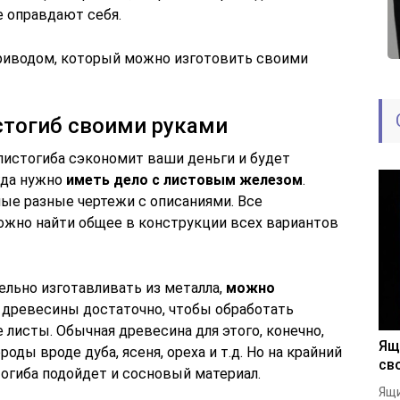
е оправдают себя.
риводом, который можно изготовить своими
стогиб своими руками
листогиба сэкономит ваши деньги и будет
гда нужно
иметь дело с листовым железом
.
мые разные чертежи с описаниями. Все
ожно найти общее в конструкции всех вариантов
тельно изготавливать из металла,
можно
и древесины достаточно, чтобы обработать
листы. Обычная древесина для этого, конечно,
Ящ
оды вроде дуба, ясеня, ореха и т.д. Но на крайний
св
огиба подойдет и сосновый материал.
Ящи