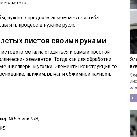
 невозможно.
ы, нужно в предполагаемом месте изгиба
равлять процесс в нужное русло.
олстых листов своими руками
листового металла сгодиться и самый простой
ллических элементов. Тогда как для обработки
Эл
ру
ые швеллеры и уголки. Элементы конструкции те
основание, прижим, рычаг и обжимной паунсон.
Эле
Инс
эле
0
лер №6,5 или №8;
№5;