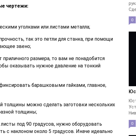
рук
ые чертежи:
Сде
0
ескими уголками или листами металла;
прочность, так это петли для станка, при помощи
бающее звено;
 приличного размера, то вам не понадобится
обы оказывать нужное давление на тонкий
фиксировать барашковыми гайками, главное,
Юс
Юст
ой толщины можно сделать заготовки нескольких
Уст
разной толщины;
Нив
 листы под 90 градусов, нужно оборудовать
0
ь с наклоном около 5 градусов. Иначе идеально