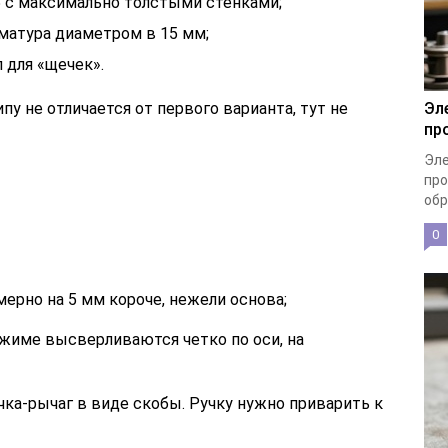
5 с максимально толстыми стенками;
матура диаметром в 15 мм;
 для «щечек».
у не отличается от первого варианта, тут не
Эл
пр
Эле
про
обр
0
ерно на 5 мм короче, нежели основа;
ижиме высверливаются четко по оси, на
ка-рычаг в виде скобы. Ручку нужно приварить к