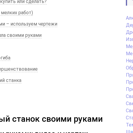
купить или сделать?
я мелких работ)
Ал
ми – используем чертежи
Де
Др
лла своими руками
Из
Ме
Ме
огиба
Не
Об
вершенствование
Пр
ий станка
Пр
Пр
Св
Св
Св
ый станок своими руками
Ст
Те
Шв