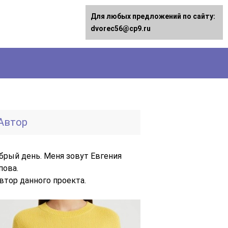
Для любых предложений по сайту:
dvorec56@cp9.ru
Автор
брый день. Меня зовут Евгения
пова.
автор данного проекта.