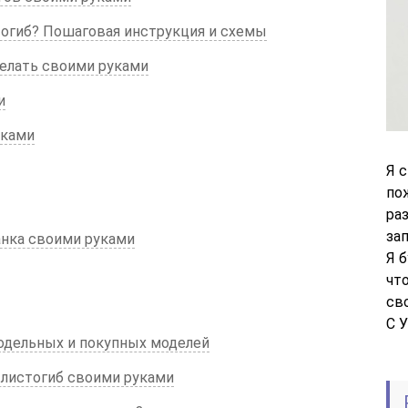
тогиб? Пошаговая инструкция и схемы
делать своими руками
и
уками
Я 
по
ра
за
анка своими руками
Я 
чт
св
С 
одельных и покупных моделей
 листогиб своими руками