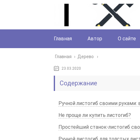
Главная
Автор
О сайте
Главная
›
Дерево
23.03.2020
Содержание
Ручной листогиб своими руками: 
Не проще ли купить листогиб?
Простейший станок-листогиб св
Ручной листогиб для толстых ли