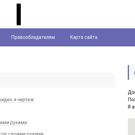
Правообладателям
Карта сайта
До
видео и чертеж
По
Я 
оими руками
стов своими руками