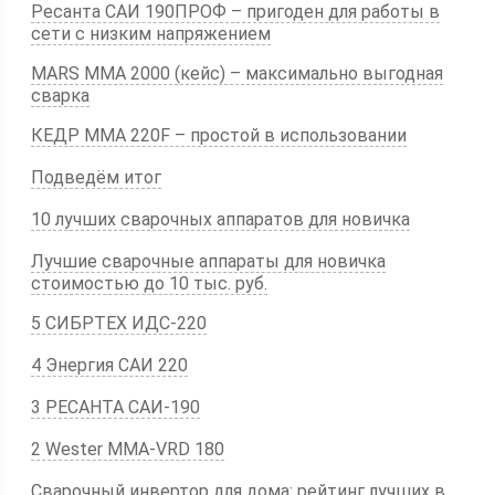
Ресанта САИ 190ПРОФ – пригоден для работы в
сети с низким напряжением
MARS MMA 2000 (кейс) – максимально выгодная
сварка
КЕДР MMA 220F – простой в использовании
Подведём итог
10 лучших сварочных аппаратов для новичка
Лучшие сварочные аппараты для новичка
стоимостью до 10 тыс. руб.
5 СИБРТЕХ ИДС-220
4 Энергия САИ 220
3 РЕСАНТА САИ-190
2 Wester MMA-VRD 180
Сварочный инвертор для дома: рейтинг лучших в