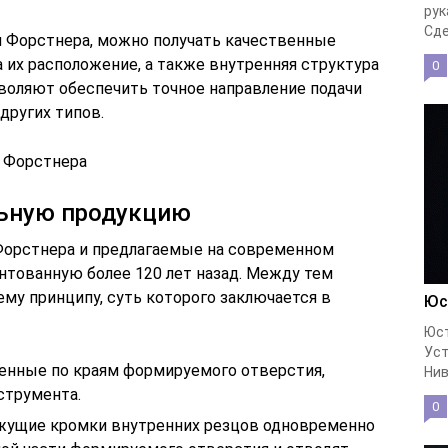
рук
Сде
и Форстнера, можно получать качественные
а их расположение, а также внутренняя структура
0
воляют обеспечить точное направление подачи
других типов.
м Форстнера
льную продукцию
Форстнера и предлагаемые на современном
нтованную более 120 лет назад. Между тем
ему принципу, суть которого заключается в
Юс
Юст
Уст
енные по краям формируемого отверстия,
Нив
струмента.
0
жущие кромки внутренних резцов одновременно