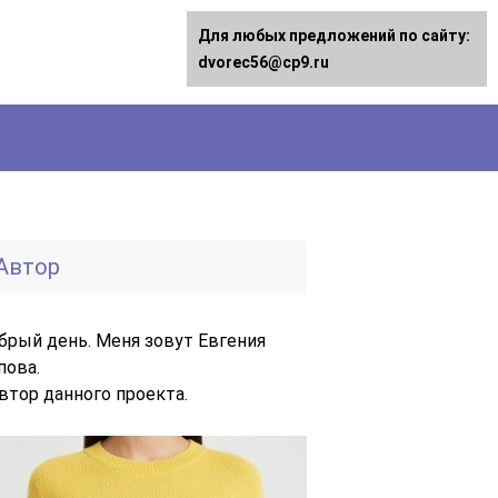
Для любых предложений по сайту:
dvorec56@cp9.ru
Автор
брый день. Меня зовут Евгения
пова.
автор данного проекта.