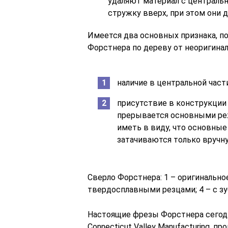
удаляют материал с централь
стружку вверх, при этом они 
Имеется два основных признака, п
Форстнера по дереву от неоригинал
наличие в центральной час
присутствие в конструкции
прерывается основными реж
иметь в виду, что основны
затачиваются только вручну
Сверло Форстнера: 1 – оригинальное
твердосплавными резцами; 4 – с з
Настоящие фрезы Форстнера сегодн
Connecticut Valley Manufacturing,