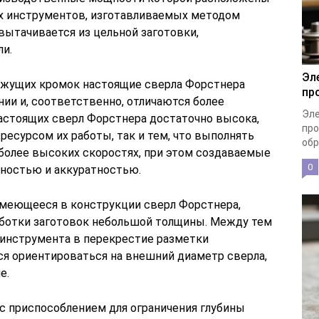
ых инструментов, изготавливаемых методом
вытачивается из цельной заготовки,
ли.
Эл
ежущих кромок настоящие сверла Форстнера
пр
ии и, соответственно, отличаются более
Эле
астоящих сверл Форстнера достаточно высока,
про
ресурсом их работы, так и тем, что выполнять
обр
более высоких скоростях, при этом создаваемые
0
ностью и аккуратностью.
имеющееся в конструкции сверл Форстнера,
аботки заготовок небольшой толщины. Между тем
 инструмента в перекрестие разметки
ся ориентироваться на внешний диаметр сверла,
е.
с приспособлением для ограничения глубины