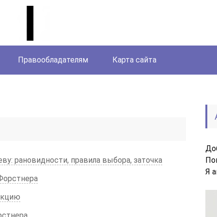
Правообладателям
Карта сайта
До
еву: рановидности, правила выбора, заточка
По
Я 
Форстнера
укцию
рстнера