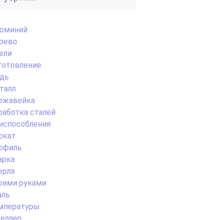
юминий
рево
ели
готовление
дь
талл
ржавейка
работка сталей
испособления
окат
офиль
арка
ерла
оими руками
аль
мпературы
еллер