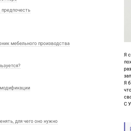
 предпочесть
арник мебельного производства
Я 
по
льзуется?
ра
за
Я 
 модификации
чт
св
С 
енять, для чего оно нужно