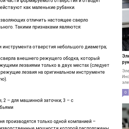
ной части формируемого отверстия и отводят
действуют как маленькие рубанки.
озволяющих отличить настоящее сверло
ьного. Такими признаками являются:
ти инструмента отверстия небольшого диаметра;
Эл
 сверла внешнего режущего ободка, который
ру
ущими лезвиями только в двух местах (следует
Эле
е режущие лезвия на оригинальном инструменте
Инс
ю).
эле
0
; 2 – для машинной заточки; 3 – с
убьями
я производятся только одной компанией –
 производственные мощности которой расположены