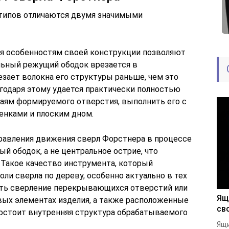
 типов отличаются двумя значимыми
ря особенностям своей конструкции позволяют
альный режущий ободок врезается в
зает волокна его структуры раньше, чем это
агодаря этому удается практически полностью
раям формируемого отверстия, выполнить его с
енками и плоским дном.
правления движения сверл Форстнера в процессе
й ободок, а не центральное острие, что
. Такое качество инструмента, который
ли сверла по дереву, особенно актуально в тех
ить сверление перекрывающихся отверстий или
Ящ
ых элементах изделия, а также расположенные
св
состоит внутренняя структура обрабатываемого
Ящи