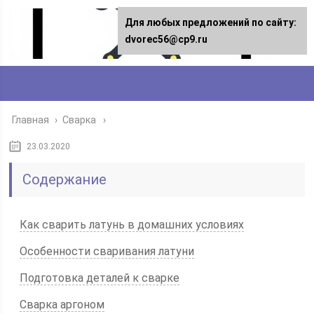
Для любых предложений по сайту:
dvorec56@cp9.ru
Главная
›
Сварка
23.03.2020
Содержание
Как сварить латунь в домашних условиях
Особенности сваривания латуни
Подготовка деталей к сварке
Сварка аргоном