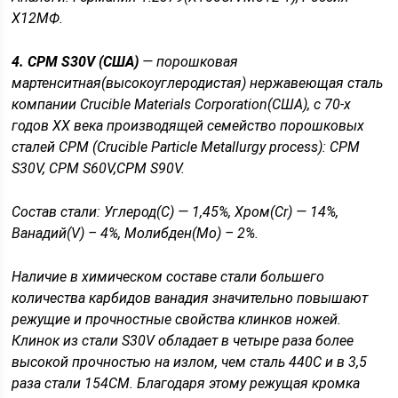
Х12МФ.
4. CPM S30V (США)
— порошковая
мартенситная(высокоуглеродистая) нержавеющая сталь
компании Crucible Materials Corporation(США), с 70-х
годов XX века производящей семейство порошковых
сталей CPM (Crucible Particle Metallurgy process): СРМ
S30V, СРМ S60V,СРМ S90V.
Состав стали: Углерод(C) — 1,45%, Хром(Cr) — 14%,
Ванадий(V) – 4%, Молибден(Мо) – 2%.
Наличие в химическом составе стали большего
количества карбидов ванадия значительно повышают
режущие и прочностные свойства клинков ножей.
Клинок из стали S30V обладает в четыре раза более
высокой прочностью на излом, чем сталь 440С и в 3,5
раза стали 154СМ. Благодаря этому режущая кромка