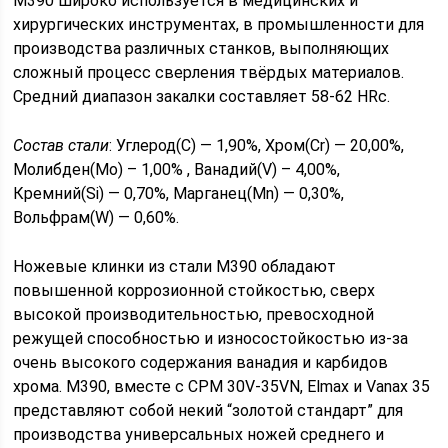
M390 широко используется в медицинских и
хирургических инструментах, в промышленности для
производства различных станков, выполняющих
сложный процесс сверления твёрдых материалов.
Средний диапазон закалки составляет 58-62 HRс.
Состав стали
: Углерод(C) — 1,90%, Хром(Cr) — 20,00%,
Молибден(Мо) – 1,00% , Ванадий(V) – 4,00%,
Кремний(Si) — 0,70%, Марганец(Mn) — 0,30%,
Вольфрам(W) — 0,60%.
Ножевые клинки из стали M390 обладают
повышенной коррозионной стойкостью, сверх
высокой производительностью, превосходной
режущей способностью и износостойкостью из-за
очень высокого содержания ванадия и карбидов
хрома. M390, вместе с CPM 30V-35VN, Elmax и Vanax 35
представляют собой некий “золотой стандарт” для
производства универсальных ножей среднего и