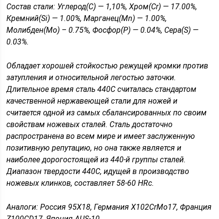
Состав стали: Углерод(C) — 1,10%, Хром(Cr) — 17.00%,
Кремний(Si) — 1.00%, Марганец(Mn) — 1.00%,
Молибден(Мо) – 0.75%, Фосфор(P) — 0.04%, Сера(S) —
0.03%.
Обладает хорошей стойкостью режущей кромки против
затупления и относительной легостью заточки.
Длительное время сталь 440С считалась стандартом
качественной нержавеющей стали для ножей и
считается одной из самых сбалансированных по своим
свойствам ножевых сталей. Сталь достаточно
распространена во всем мире и имеет заслуженную
позитивную репутацию, но она также является и
наиболее дорогостоящей из 440-й группы сталей.
Диапазон твердости 440С, идущей в производство
ножевых клинков, составляет 58-60 HRc.
Аналоги: Россия 95Х18, Германия X102CrMo17, Франция
Z100CD17, Япония AUS-10.