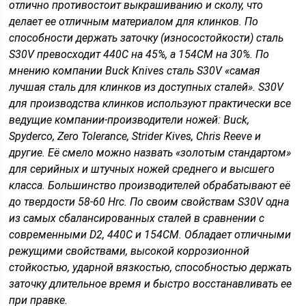
отлично противостоит выкрашиванию и сколу, что
делает ее отличным материалом для клинков. По
способности держать заточку (износостойкости) сталь
S30V превосходит 440С на 45%, а 154СМ на 30%. По
мнению компании Buck Knives сталь S30V «самая
лучшая сталь для клинков из доступных сталей». S30V
для производства клинков используют практически все
ведущие компании-производители ножей:
Buck
,
Spyderco
,
Zero Tolerance
,
Strider Kives
,
Chris Reeve
и
другие. Её смело можно назвать «золотым стандартом»
для серийных и штучных ножей среднего и высшего
класса. Большинство производителей обрабатывают её
до твердости 58-60 Hrc. По своим свойствам S30V одна
из самых сбалансированных сталей в сравнении с
современными D2, 440C и 154CM. Обладает отличными
режущими свойствами, высокой коррозионной
стойкостью, ударной вязкостью, способностью держать
заточку длительное время и быстро восстанавливать ее
при правке.