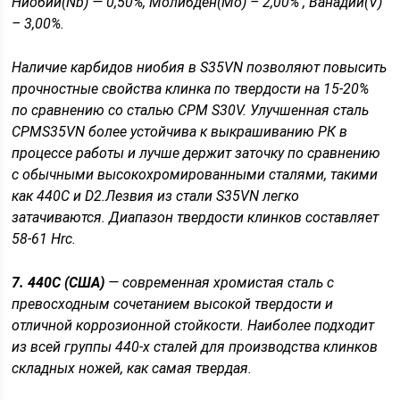
Ниобий(Nb) — 0,50%, Молибден(Мо) – 2,00% , Ванадий(V)
– 3,00%.
Наличие карбидов ниобия в S35VN позволяют повысить
прочностные свойства клинка по твердости на 15-20%
по сравнению со сталью CPM S30V. Улучшенная сталь
CPMS35VN более устойчива к выкрашиванию РК в
процессе работы и лучше держит заточку по сравнению
с обычными высокохромированными сталями, такими
как 440С и D2.Лезвия из стали S35VN легко
затачиваются. Диапазон твердости клинков составляет
58-61 Hrc.
7. 440C (США)
— современная хромистая сталь с
превосходным сочетанием высокой твердости и
отличной коррозионной стойкости. Наиболее подходит
из всей группы 440-х сталей для производства клинков
складных ножей, как самая твердая.