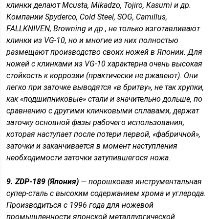
клинки делают Mcusta, Mikadzo, Tojiro, Kasumi и др.
Компании
Spyderco
,
Cold Steel
,
SOG
,
Camillus
,
FALLKNIVEN
,
Browning
и др., не только изготавливают
клинки из VG-10, но и многие из них полностью
размещают производство своих ножей в Японии. Для
ножей с клинками из VG-10 характерна очень высокая
стойкость к коррозии (практически не ржавеют). Они
легко при заточке выводятся «в бритву», не так хрупки,
как «подшипниковые» стали и значительно дольше, по
сравнению с другими клинковыми сплавами, держат
заточку основной фазы рабочего использования,
которая наступает после потери первой, «фабричной»,
заточки и заканчивается в момент наступления
необходимости заточки затупившегося ножа.
9. ZDP-189 (Япония)
— порошковая инструментальная
супер-сталь с высоким содержанием хрома и углерода.
Производиться с 1996 года для ножевой
промышленности японской металлургической