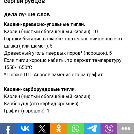
сергей рубцов
дела лучше слов
Каолин-древесно-угольные тигли.
Каолин (чистый обогащённый каолин). 10
Горшки бывшие в плавке тщательно очишенные от
шлака ( или шамот). 5
Древесный уголь твёрдых пород* (порошок). 5
Если тигли хорошо набиты, то держат температуру
1550-1650°C.
* Позже П.П. Аносов заменил его на графит.
Каолин-карборундовые тигли.
Каолин (чистый обогащённый каолин). 1
Карборунд (это карбид кремния). 1
Графит (порошок). 1
Потом пресуйте. Если тигли хорошо набиты, то
держат температуру 1800-2000 без проблем.