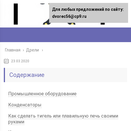
Для любых предложений по сайту:
dvorec56@cp9.ru
Главная
›
Дрели
23.03.2020
Содержание
Промышленное оборудование
Конденсаторы
Как сделать тигель или плавильную печь своими
руками