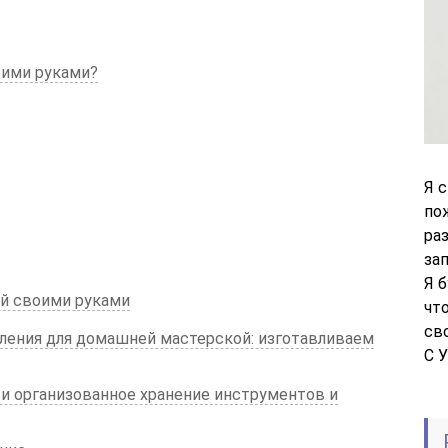
оими руками?
Я 
по
ра
за
Я 
й своими руками
чт
св
ления для домашней мастерской: изготавливаем
С 
 и организованное хранение инструментов и