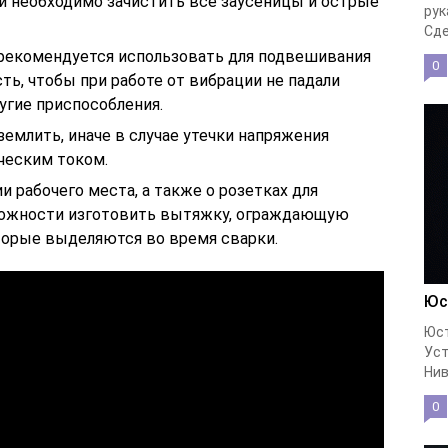
ки необходимо зачистить все заусеницы и острые
рук
Сде
 рекомендуется использовать для подвешивания
0
ть, чтобы при работе от вибрации не падали
ругие приспособления.
землить, иначе в случае утечки напряжения
ческим током.
и рабочего места, а также о розетках для
можности изготовить вытяжку, ограждающую
торые выделяются во время сварки.
Юс
Юст
Уст
Нив
0