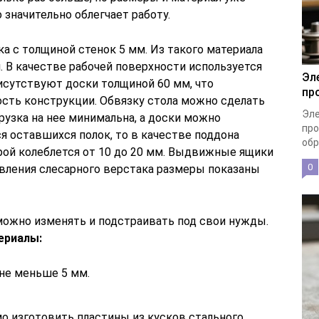
 значительно облегчает работу.
ка с толщиной стенок 5 мм. Из такого материала
. В качестве рабочей поверхности используется
Эл
исутствуют доски толщиной 60 мм, что
пр
сть конструкции. Обвязку стола можно сделать
Эле
агрузка на нее минимальна, а доски можно
про
ся оставшихся полок, то в качестве поддона
обр
рой колеблется от 10 до 20 мм. Выдвижные ящики
0
овления слесарного верстака размеры показаны
можно изменять и подстраивать под свои нужды.
ериалы:
 не меньше 5 мм.
о изготовить пластины из кусков стального