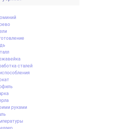
юминий
рево
ели
готовление
дь
талл
ржавейка
работка сталей
испособления
окат
офиль
арка
ерла
оими руками
аль
мпературы
еллер