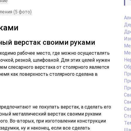
ние
ения (5 фото)
Ал
Де
уками
Др
Из
ный верстак своими руками
Ме
Ме
ходимо рабочее место, где можно осуществлять
Не
точкой, резкой, шлифовкой. Для этих целей нужен
Об
ем слесарного верстака от столярного является
Пр
ремя как поверхность столярного сделана в
Пр
Пр
Св
Св
едпочитают не покупать верстак, а сделать его
Св
арный металлический верстак своими руками
Ст
ого. Во-вторых, при изготовлении конструкции
Те
адумки, ну и наконец, если все сделать
Шв