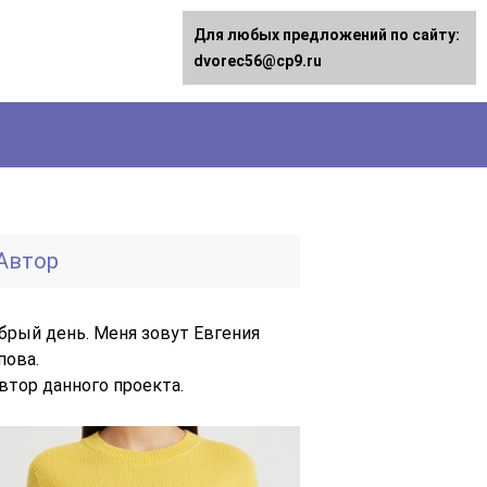
Для любых предложений по сайту:
dvorec56@cp9.ru
Автор
брый день. Меня зовут Евгения
пова.
автор данного проекта.