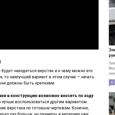
Эл
ру
и
Эле
Инс
е будет находиться верстак и к чему можно его
эле
я, то наилучший вариант в этом случае — начать
0
 они должны быть крепкими.
вки в конструкцию возможно вносить по ходу
о лучше воспользоваться другим вариантом .
ие верстака по готовым чертежам. Конечно,
лько раз больше, но размеры и материал уже