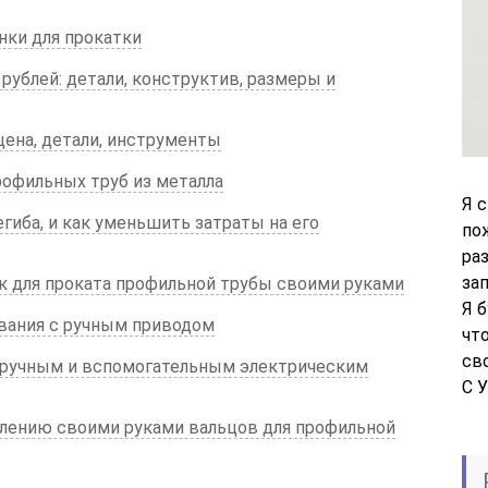
ки для прокатки
рублей: детали, конструктив, размеры и
цена, детали, инструменты
рофильных труб из металла
Я 
иба, и как уменьшить затраты на его
по
ра
за
ок для проката профильной трубы своими руками
Я 
вания с ручным приводом
чт
св
с ручным и вспомогательным электрическим
С 
влению своими руками вальцов для профильной