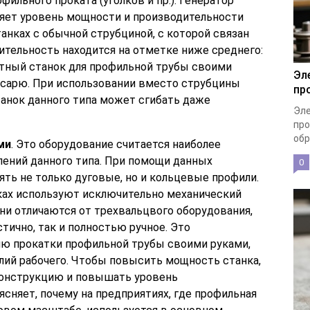
ильного проката (уголков и пр.). Генератор
яет уровень мощности и производительности
танках с обычной струбциной, с которой связан
ительность находится на отметке ниже среднего:
тный станок для профильной трубы своими
Эл
есарю. При использовании вместо струбцины
пр
танок данного типа может сгибать даже
Эле
про
обр
ми
. Это оборудование считается наиболее
ений данного типа. При помощи данных
0
ть не только дуговые, но и кольцевые профили.
ках используют исключительно механический
ни отличаются от трехвальцвого оборудования,
тично, так и полностью ручное. Это
ю прокатки профильной трубы своими руками,
лий рабочего. Чтобы повысить мощность станка,
конструкцию и повышать уровень
ясняет, почему на предприятиях, где профильная