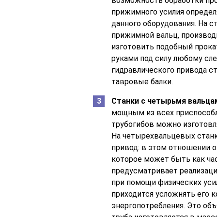
возможность обработки проф
прижимного усилия определ
данного оборудования. На с
прижимной вальц, производ
изготовить подобный прока
руками под силу любому сл
гидравлического привода с
тавровые балки.
Станки с четырьмя вальца
мощным из всех приспособл
трубогибов можно изготовля
На четырехвальцевых стан
привод: в этом отношении о
которое может быть как час
предусматривает реализаци
при помощи физических уси
приходится усложнять его 
энергопотребления. Это объ