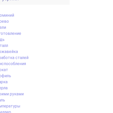
юминий
рево
ели
готовление
дь
талл
ржавейка
работка сталей
испособления
окат
офиль
арка
ерла
оими руками
аль
мпературы
еллер