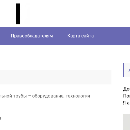
Правообладателям
Карта сайта
До
ьной трубы – оборудование, технология
По
Я 
ы