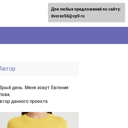
Для любых предложений по сайту:
dvorec56@cp9.ru
Автор
брый день. Меня зовут Евгения
пова.
автор данного проекта.