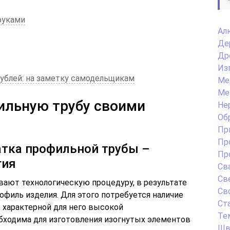
руками
Ал
Де
Др
Из
рублей: на заметку самодельщикам
Ме
Ме
ильную трубу своими
Не
Об
Пр
Пр
атка профильной трубы –
Пр
гия
Св
Св
ают технологическую процедуру, в результате
Св
филь изделия. Для этого потребуется наличие
Ст
с характерной для него высокой
Те
бходима для изготовления изогнутых элементов
Шв