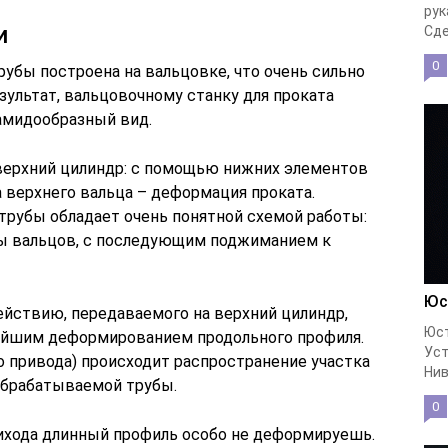
рук
и
Сде
0
убы построена на вальцовке, что очень сильно
зультат, вальцовочному станку для проката
амидообразный вид.
верхний цилиндр: с помощью нижних элементов
 верхнего вальца – деформация проката.
трубы обладает очень понятной схемой работы:
ры вальцов, с последующим поджиманием к
Юс
йствию, передаваемого на верхний цилиндр,
Юст
нейшим деформированием продольного профиля.
Уст
о привода) происходит распространение участка
Нив
обрабатываемой трубы.
0
рихода длинный профиль особо не деформируешь.