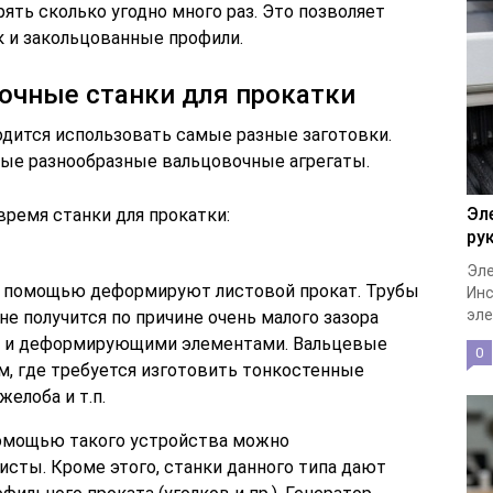
ть сколько угодно много раз. Это позволяет
к и закольцованные профили.
очные станки для прокатки
одится использовать самые разные заготовки.
мые разнообразные вальцовочные агрегаты.
Эл
ремя станки для прокатки:
ру
Эле
их помощью деформируют листовой прокат. Трубы
Инс
эле
не получится по причине очень малого зазора
 и деформирующими элементами. Вальцевые
0
м, где требуется изготовить тонкостенные
елоба и т.п.
помощью такого устройства можно
исты. Кроме этого, станки данного типа дают