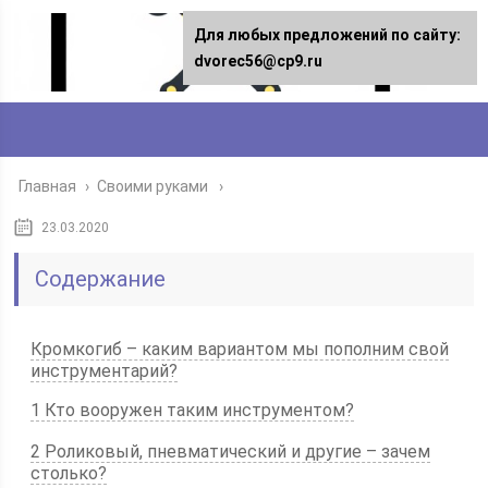
Для любых предложений по сайту:
dvorec56@cp9.ru
Главная
›
Своими руками
23.03.2020
Содержание
Кромкогиб – каким вариантом мы пополним свой
инструментарий?
1 Кто вооружен таким инструментом?
2 Роликовый, пневматический и другие – зачем
столько?