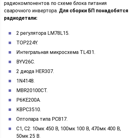
радиокомпонентов по схеме блока питания
сварочного инвертора.
Для сборки БП понадобятся
радиодетали:
2 регулятора LM78L15.
TOP224Y.
Интегральная микросхема TL431.
BYV26C.
2 диода HER307.
1N4148.
MBR20100CT.
P6KE200A.
KBPC3510.
Оптопара типа PC817.
С1, С2: 10мк 450 В, 100мк 100 В, 470мк 400 В,
50мк 25 В.