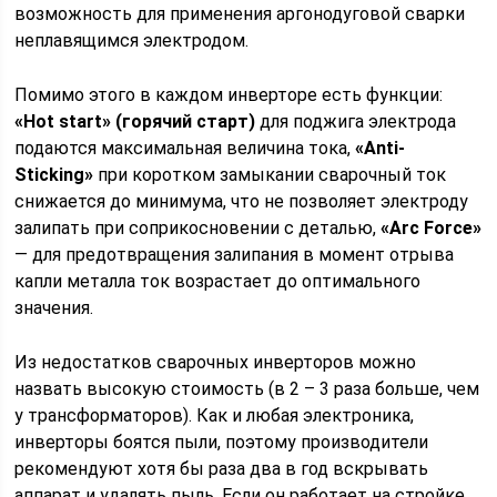
возможность для применения аргонодуговой сварки
неплавящимся электродом.
Помимо этого в каждом инверторе есть функции:
«Hot start» (горячий старт)
для поджига электрода
подаются максимальная величина тока,
«Anti-
Sticking»
при коротком замыкании сварочный ток
снижается до минимума, что не позволяет электроду
залипать при соприкосновении с деталью,
«Arc Force»
— для предотвращения залипания в момент отрыва
капли металла ток возрастает до оптимального
значения.
Из недостатков сварочных инверторов можно
назвать высокую стоимость (в 2 – 3 раза больше, чем
у трансформаторов). Как и любая электроника,
инверторы боятся пыли, поэтому производители
рекомендуют хотя бы раза два в год вскрывать
аппарат и удалять пыль. Если он работает на стройке