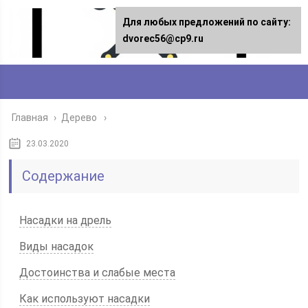
Для любых предложений по сайту:
dvorec56@cp9.ru
Главная
›
Дерево
23.03.2020
Содержание
Насадки на дрель
Виды насадок
Достоинства и слабые места
Как используют насадки