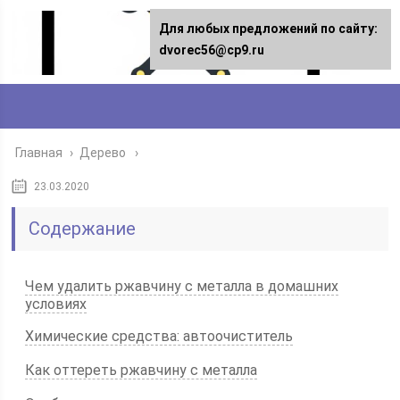
Для любых предложений по сайту:
dvorec56@cp9.ru
Главная
›
Дерево
23.03.2020
Содержание
Чем удалить ржавчину с металла в домашних
условиях
Химические средства: автоочиститель
Как оттереть ржавчину с металла